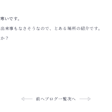
も寒いです。
な出来事もなさそうなので、とある場所の紹介です。
うか？
・
。。。 若
前へ
ブログ一覧
次へ