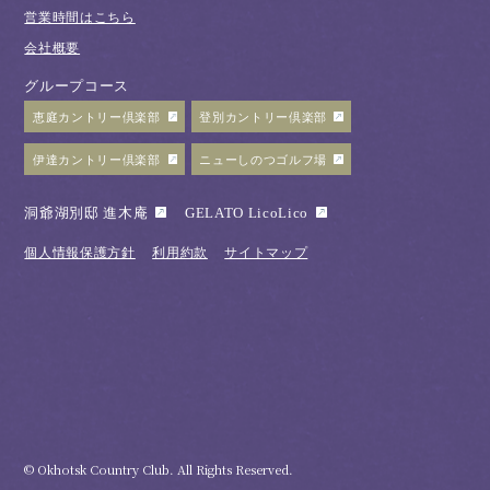
営業時間はこちら
会社概要
グループコース
恵庭カントリー倶楽部
登別カントリー倶楽部
伊達カントリー倶楽部
ニューしのつゴルフ場
洞爺湖別邸 進木庵
GELATO LicoLico
個人情報保護方針
利用約款
サイトマップ
© Okhotsk Country Club. All Rights Reserved.