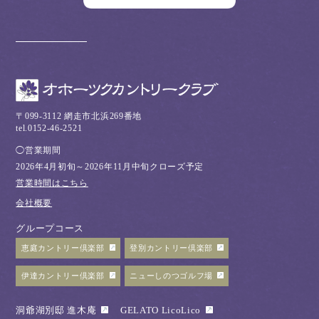
〒099-3112 網走市北浜269番地
tel.0152-46-2521
◯営業期間
2026年4月初旬～2026年11月中旬クローズ予定
営業時間はこちら
会社概要
グループコース
恵庭カントリー倶楽部
登別カントリー倶楽部
伊達カントリー倶楽部
ニューしのつゴルフ場
洞爺湖別邸 進木庵
GELATO LicoLico