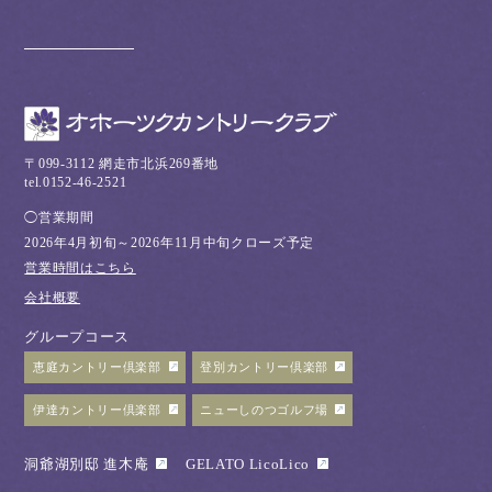
〒099-3112 網走市北浜269番地
tel.0152-46-2521
◯営業期間
2026年4月初旬～2026年11月中旬クローズ予定
営業時間はこちら
会社概要
グループコース
恵庭カントリー倶楽部
登別カントリー倶楽部
伊達カントリー倶楽部
ニューしのつゴルフ場
洞爺湖別邸 進木庵
GELATO LicoLico