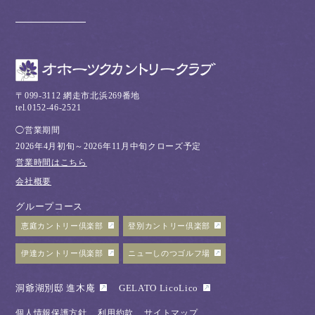
〒099-3112 網走市北浜269番地
tel.0152-46-2521
◯営業期間
2026年4月初旬～2026年11月中旬クローズ予定
営業時間はこちら
会社概要
グループコース
恵庭カントリー倶楽部
登別カントリー倶楽部
伊達カントリー倶楽部
ニューしのつゴルフ場
洞爺湖別邸 進木庵
GELATO LicoLico
個人情報保護方針
利用約款
サイトマップ