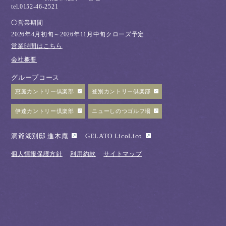
tel.0152-46-2521
◯営業期間
2026年4月初旬～2026年11月中旬クローズ予定
営業時間はこちら
会社概要
グループコース
恵庭カントリー倶楽部
登別カントリー倶楽部
伊達カントリー倶楽部
ニューしのつゴルフ場
洞爺湖別邸 進木庵
GELATO LicoLico
個人情報保護方針
利用約款
サイトマップ