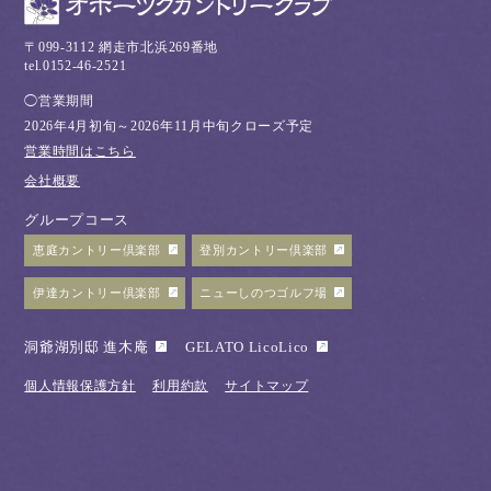
〒099-3112 網走市北浜269番地
tel.0152-46-2521
◯営業期間
2026年4月初旬～2026年11月中旬クローズ予定
営業時間はこちら
会社概要
グループコース
恵庭カントリー倶楽部
登別カントリー倶楽部
伊達カントリー倶楽部
ニューしのつゴルフ場
洞爺湖別邸 進木庵
GELATO LicoLico
個人情報保護方針
利用約款
サイトマップ