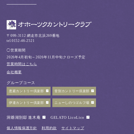
〒099-3112 網走市北浜269番地
tel.0152-46-2521
◯営業期間
2026年4月初旬～2026年11月中旬クローズ予定
営業時間はこちら
会社概要
グループコース
恵庭カントリー倶楽部
登別カントリー倶楽部
伊達カントリー倶楽部
ニューしのつゴルフ場
洞爺湖別邸 進木庵
GELATO LicoLico
個人情報保護方針
利用約款
サイトマップ