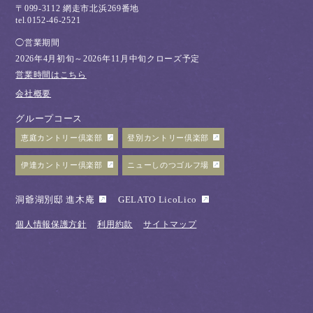
〒099-3112 網走市北浜269番地
tel.0152-46-2521
◯営業期間
2026年4月初旬～2026年11月中旬クローズ予定
営業時間はこちら
会社概要
グループコース
恵庭カントリー倶楽部
登別カントリー倶楽部
伊達カントリー倶楽部
ニューしのつゴルフ場
洞爺湖別邸 進木庵
GELATO LicoLico
個人情報保護方針
利用約款
サイトマップ