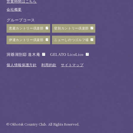
営業時間はこちら
会社概要
グループコース
恵庭カントリー倶楽部
登別カントリー倶楽部
伊達カントリー倶楽部
ニューしのつゴルフ場
洞爺湖別邸 進木庵
GELATO LicoLico
個人情報保護方針
利用約款
サイトマップ
© Okhotsk Country Club. All Rights Reserved.