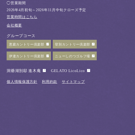
◯営業期間
2026年4月初旬～2026年11月中旬クローズ予定
営業時間はこちら
会社概要
グループコース
恵庭カントリー倶楽部
登別カントリー倶楽部
伊達カントリー倶楽部
ニューしのつゴルフ場
洞爺湖別邸 進木庵
GELATO LicoLico
個人情報保護方針
利用約款
サイトマップ