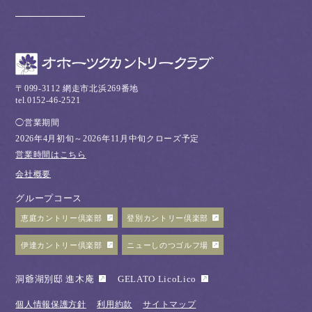
〒099-3112 網走市北浜269番地
tel.0152-46-2521
◯営業期間
2026年4月初旬～2026年11月中旬クローズ予定
営業時間はこちら
会社概要
グループコース
恵庭カントリー倶楽部
登別カントリー倶楽部
伊達カントリー倶楽部
ニューしのつゴルフ場
洞爺湖別邸 進木庵
GELATO LicoLico
個人情報保護方針
利用約款
サイトマップ