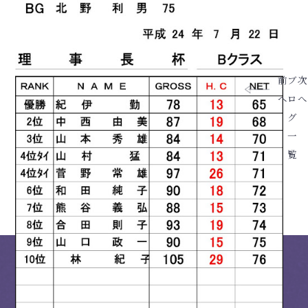
前
ブ
次
へ
ロ
へ
グ
一
覧