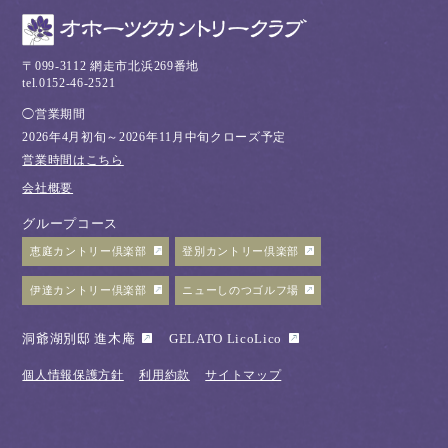
〒099-3112 網走市北浜269番地
tel.0152-46-2521
◯営業期間
2026年4月初旬～2026年11月中旬クローズ予定
営業時間はこちら
会社概要
グループコース
恵庭カントリー倶楽部
登別カントリー倶楽部
伊達カントリー倶楽部
ニューしのつゴルフ場
洞爺湖別邸 進木庵
GELATO LicoLico
個人情報保護方針
利用約款
サイトマップ