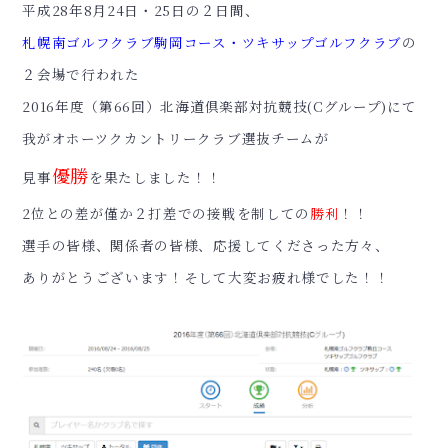
平成28年8月24日・25日の２日間、
札幌南ゴルフクラブ駒岡コース・ツキサップゴルフクラブ
の
２会場で行われた
2016年度（第66回）北海道倶楽部対抗競技(Cグループ)にて
我がオホーツクカントリークラブ選抜チームが
優勝
見事
を果たしました！！
2位との差が僅か２打差での接戦を制しての
勝利
！！
選手の皆様、関係者の皆様、応援してくださった方々、
ありがとうございます！そして大変お疲れ様でした！！