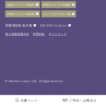
恵庭カントリー倶楽部
登別カントリー倶楽部
伊達カントリー倶楽部
ニューしのつゴルフ場
洞爺湖別邸 進木庵
GELATO LicoLico
個人情報保護方針
利用約款
サイトマップ
© Okhotsk Country Club. All Rights Reserved.
会員ページ
ご予約・お問合せ