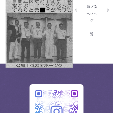
前
ブ
次
へ
ロ
へ
グ
一
覧