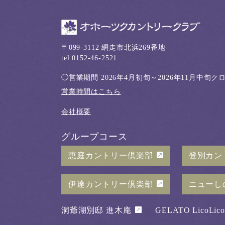
〒099-3112 網走市北浜269番地
tel.0152-46-2521
◯営業期間
2026年4月初旬～2026年11月中旬
営業時間はこちら
会社概要
グループコース
恵庭カントリー倶楽部
登別カン
伊達カントリー倶楽部
ニューし
洞爺湖別邸 進木庵
GELATO LicoLico