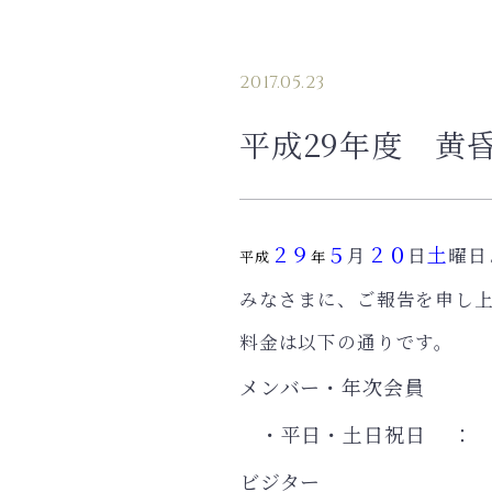
2017.05.23
平成29年度 黄
２９
５
２０
土
月
日
曜日
平成
年
みなさまに、ご報告を申し
料金は以下の通りです。
メンバー・年次会員
・平日・土日祝日 ： 2
ビジター