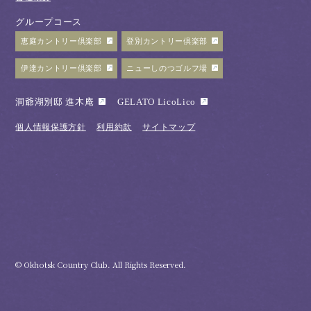
グループコース
恵庭カントリー倶楽部
登別カントリー倶楽部
伊達カントリー倶楽部
ニューしのつゴルフ場
洞爺湖別邸 進木庵
GELATO LicoLico
個人情報保護方針
利用約款
サイトマップ
© Okhotsk Country Club. All Rights Reserved.