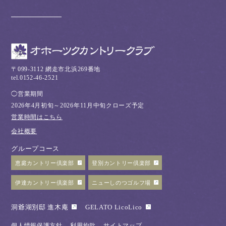
〒099-3112 網走市北浜269番地
tel.0152-46-2521
◯営業期間
2026年4月初旬～2026年11月中旬クローズ予定
営業時間はこちら
会社概要
グループコース
恵庭カントリー倶楽部
登別カントリー倶楽部
伊達カントリー倶楽部
ニューしのつゴルフ場
洞爺湖別邸 進木庵
GELATO LicoLico
個人情報保護方針
利用約款
サイトマップ