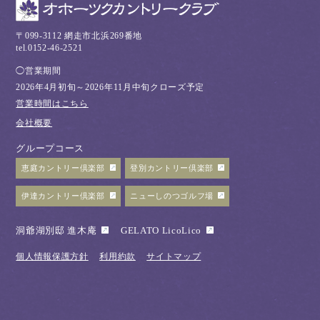
〒099-3112 網走市北浜269番地
tel.0152-46-2521
◯営業期間
2026年4月初旬～2026年11月中旬クローズ予定
営業時間はこちら
会社概要
グループコース
恵庭カントリー倶楽部
登別カントリー倶楽部
伊達カントリー倶楽部
ニューしのつゴルフ場
洞爺湖別邸 進木庵
GELATO LicoLico
個人情報保護方針
利用約款
サイトマップ