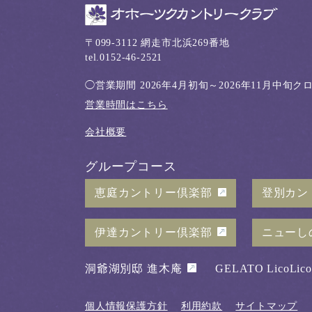
〒099-3112 網走市北浜269番地
tel.0152-46-2521
◯営業期間
2026年4月初旬～2026年11月中旬
営業時間はこちら
会社概要
グループコース
恵庭カントリー倶楽部
登別カン
伊達カントリー倶楽部
ニューし
洞爺湖別邸 進木庵
GELATO LicoLico
個人情報保護方針
利用約款
サイトマップ