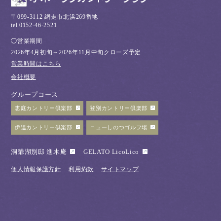
〒099-3112 網走市北浜269番地
tel.0152-46-2521
◯営業期間
2026年4月初旬～2026年11月中旬クローズ予定
営業時間はこちら
会社概要
グループコース
恵庭カントリー倶楽部
登別カントリー倶楽部
伊達カントリー倶楽部
ニューしのつゴルフ場
洞爺湖別邸 進木庵
GELATO LicoLico
個人情報保護方針
利用約款
サイトマップ